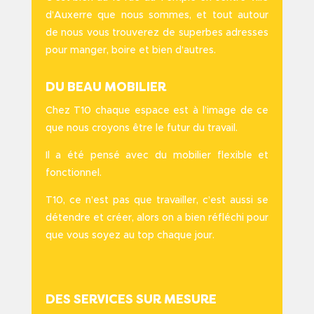
d’Auxerre que nous sommes, et tout autour
de nous vous trouverez de superbes adresses
pour manger, boire et bien d’autres.
DU BEAU MOBILIER
Chez T10 chaque espace est à l’image de ce
que nous croyons être le futur du travail.
Il a été pensé avec du mobilier flexible et
fonctionnel.
T10, ce n’est pas que travailler, c’est aussi se
détendre et créer, alors on a bien réfléchi pour
que vous soyez au top chaque jour.
DES SERVICES SUR MESURE