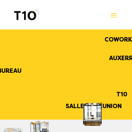
COWORK
AUXER
BUREAU
T10
SALLE DE RÉUNION