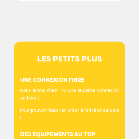
LES
PETITS
PLUS
UNE CONNEXION FIBRE
Nous avons chez T10 une superbe connexion
en fibre !
Pour pouvoir travailler, créer à l’infini et au-delà
!
DES EQUIPEMENTS AU TOP