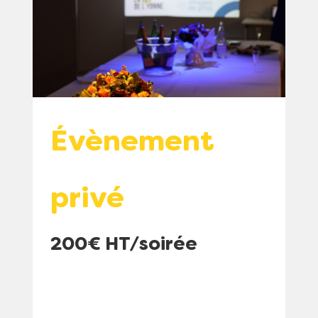
Évènement
privé
200€ HT/soirée
a
a